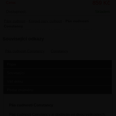
859 Kč
Cena:
Dostupnost:
Skladem
-
-
Pás cudnosti
Pásy cudnosti
Kovové pásy cudnosti
Constancy
Související odkazy
Pás cudnosti Constancy
Constancy
Popis
Související
Váš dotaz
Poslat známénu
Pás cudnosti Constancy
Pás cudnosti Constancy je dodáván ve dvou velikostech.