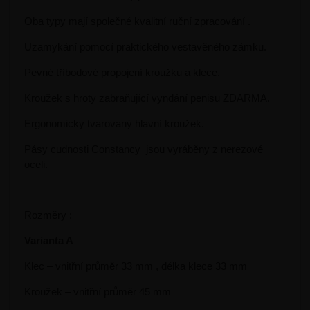
Oba typy mají společné kvalitní ruční zpracování .
Uzamykání pomocí praktického vestavěného zámku.
Pevné tříbodové propojení kroužku a klece.
Kroužek s hroty zabraňující vyndání penisu ZDARMA.
Ergonomicky tvarovaný hlavní kroužek.
Pásy cudnosti Constancy jsou vyráběny z nerezové
oceli.
Rozměry :
Varianta A
Klec – vnitřní průměr 33 mm , délka klece 33 mm
Kroužek – vnitřní průměr 45 mm