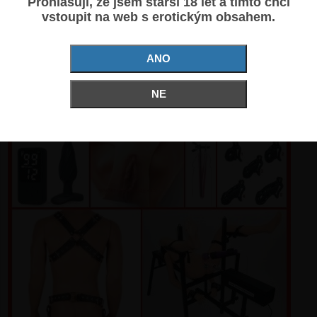
Prohlašuji, že jsem starší 18 let a tímto chci
vstoupit na web s erotickým obsahem.
BDSM - SEXSHOP