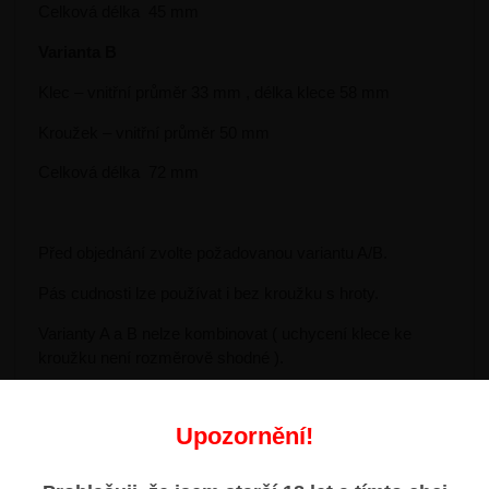
Celková délka 45 mm
Varianta B
Klec – vnitřní průměr 33 mm , délka klece 58 mm
Kroužek – vnitřní průměr 50 mm
Celková délka 72 mm
Před objednání zvolte požadovanou variantu A/B.
Pás cudnosti lze používat i bez kroužku s hroty.
Varianty A a B nelze kombinovat ( uchycení klece ke
kroužku není rozměrově shodné ).
Jedná se o ručně vyráběný produkt , uvedené rozměry se
mohou mírně lišit!!!
Upozornění!